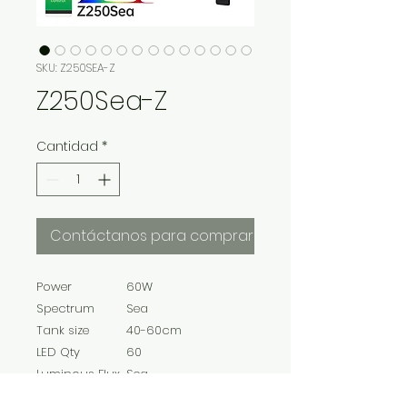
SKU: Z250SEA-Z
Z250Sea-Z
Cantidad
*
Contáctanos para comprar
Power
60W
Spectrum
Sea
Tank size
40-60cm
LED Qty
60
Luminous Flux
Sea
Lamp Size
250*140*30mm