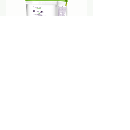
Lava Soil
10204003
AF Natural Substrate