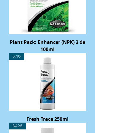
Plant Pack: Enhancer (NPK) 3 de
100ml
S716
Fresh Trace 250ml
S426