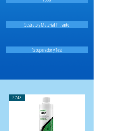
Sustrato y Material Filtrante
Recuperador y Test
S743