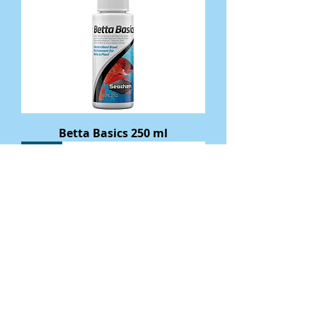
Betta Basics 250 ml
S424
Betta Basics 60ml
S266