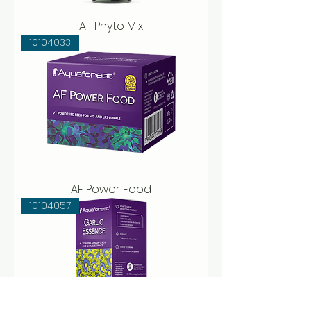
AF Phyto Mix
10104033
AF Power Food
10104057