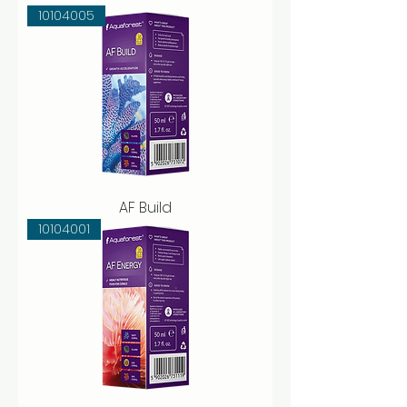
10104005
AF Build
10104001