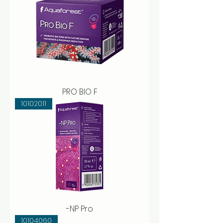
PRO BIO F
10102011
-NP Pro
10104060