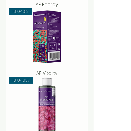
AF Energy
10104013
AF Vitality
10104037